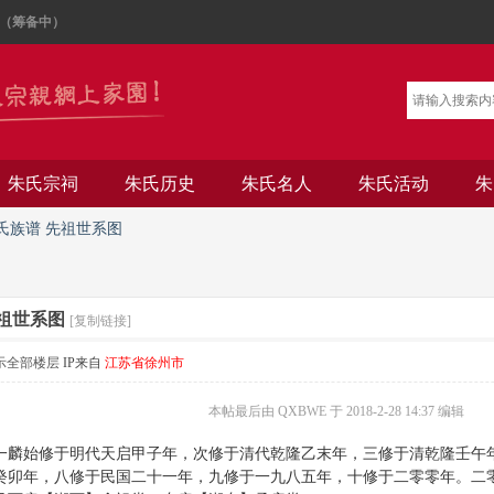
（筹备中）
朱氏宗祠
朱氏历史
朱氏名人
朱氏活动
朱
氏族谱 先祖世系图
先祖世系图
[复制链接]
示全部楼层
IP来自
江苏省徐州市
本帖最后由 QXBWE 于 2018-2-28 14:37 编辑
一麟始修于明代天启甲子年，次修于清代乾隆乙末年，三修于清乾隆壬午
癸卯年，八修于民国二十一年，九修于一九八五年，十修于二零零年。二