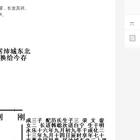
耀，长发其祥。
声。