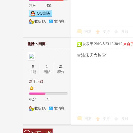
积分
451
收听TA
发消息
回复
支持
反对
刪除ヽ回憶
发表于 2019-5-23 18:30:12
来自
古沛朱氏念族堂
0
1
21
主题
回帖
积分
新手上路
积分
21
收听TA
发消息
回复
支持
反对