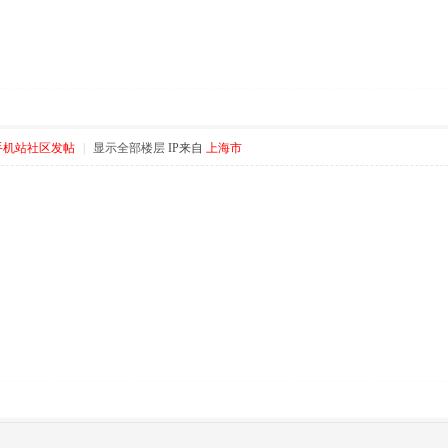
手机站社区发帖
|
显示全部楼层
IP来自
上海市