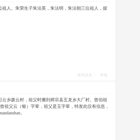
位祖人。朱荣生子朱法英，朱法明，朱法朝三位祖人，据
使用道具
举报
彩云乡拨云村，祖父时搬到师宗县五龙乡大厂村。曾伯祖
道曾祖父云（银）字辈，祖父是玉字辈，特发此仅有信息，
anshan。