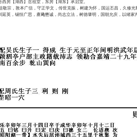
号西房【湖西】念祖堂，东房【湖东】承启堂。
，敦本广信，守正学文，传世克振，树建为怀，国运丕昌，久修光
训延英，锡恒广思，赓飏懋诚，尚志立法，树德肇明，国朝允庆，以绪家