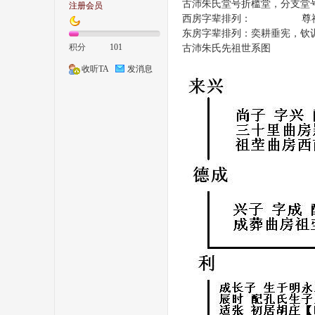
古沛朱氏堂号折槛堂，分支堂
注册会员
西房字辈排列： 尊祖敬宗
家
东房字辈排列：奕耕垂宪，钦
积分
101
古沛朱氏先祖世系图
收听TA
发消息
人
网