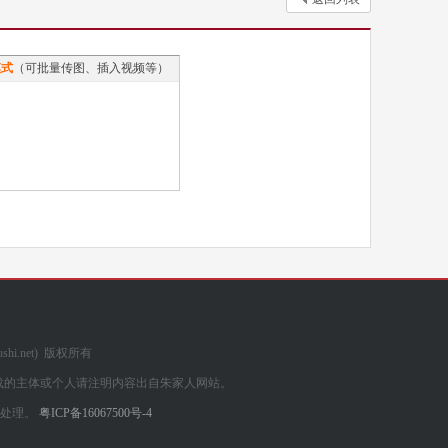
模式
（可批量传图、插入视频等）
ushi.net) 版权所有
载的主体或个人请注明内容出自朱家人网站。
们处理。
粤ICP备16067500号-4