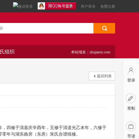
用户登录
免费注册
氏组织
本站域名：zhujiaren.com
返回列表
登录
发帖
年，四修于清嘉庆辛酉年，五修于清道光乙末年，六修于
零零年与湖东曲房（东房）朱氏合谱续修。
导读