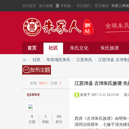
设为首页
加入收藏
手机版
关注我们：
官方微信
朱家人商城
首页
社区
朱氏文化
朱氏族谱
社区
华东地区朱氏
江苏朱氏
江苏沛县 古沛朱
江苏沛县 古沛朱氏族谱 
查看:
38015
|
回复:
3
朱
»
›
›
›
QXBWE
发表于 2017-5-12 18:23:16
|
显
9
5
101
西房《古沛朱氏族谱》由明朱
主题
回帖
积分
清同治癸酉年，七修于清光绪