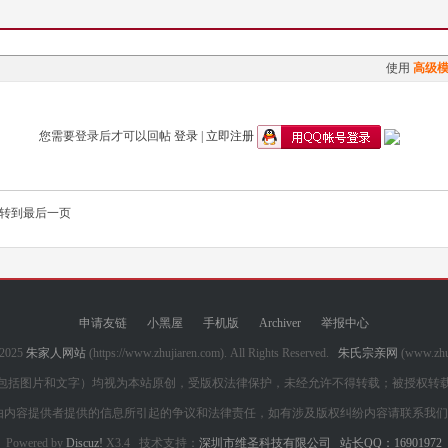
使用
高级
您需要登录后才可以回帖
登录
|
立即注册
转到最后一页
申请友链
小黑屋
手机版
Archiver
举报中心
-2025
朱家人网站
(https://www.zhujiaren.com). All Rights Reserved.
朱氏宗亲网
(www.zh
包括图片和文字）均视为本站原创，受版权法律保护，未经允许不得转载；被授权转
由内容提供者提供的信息所引起的争议和法律责任，如有涉及版权纠纷内容请联系我
Powered by
Discuz!
X3.4 技术支持：
深圳市维圣科技有限公司
站长QQ：16901972