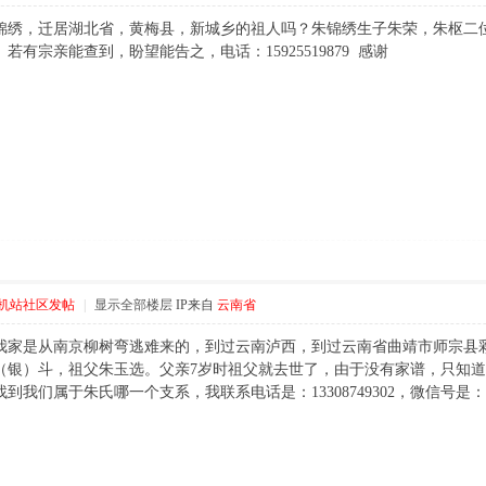
锦绣，迁居湖北省，黄梅县，新城乡的祖人吗？朱锦绣生子朱荣，朱枢二
有宗亲能查到，盼望能告之，电话：15925519879 感谢
机站社区发帖
|
显示全部楼层
IP来自
云南省
我家是从南京柳树弯逃难来的，到过云南泸西，到过云南省曲靖市师宗县
（银）斗，祖父朱玉选。父亲7岁时祖父就去世了，由于没有家谱，只知
们属于朱氏哪一个支系，我联系电话是：13308749302，微信号是：nand