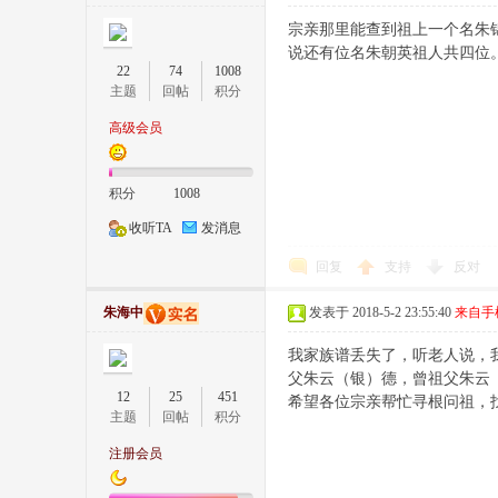
宗亲那里能查到祖上一个名朱
说还有位名朱朝英祖人共四位。若
22
74
1008
主题
回帖
积分
高级会员
积分
1008
收听TA
发消息
回复
支持
反对
朱海中
发表于 2018-5-2 23:55:40
来自手
我家族谱丢失了，听老人说，
父朱云（银）德，曾祖父朱云
12
25
451
希望各位宗亲帮忙寻根问祖，找到我
主题
回帖
积分
注册会员