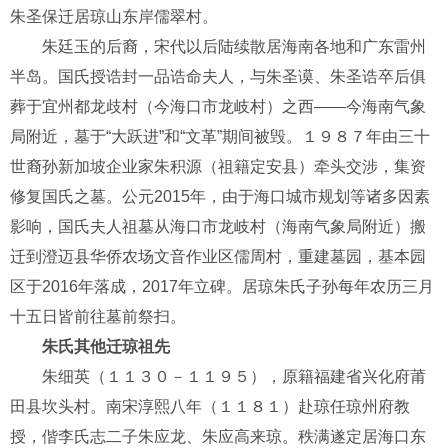
朱圣保迁居琼山东岸儒翠村。
朱廷玉的后裔，宋代以后陆续散居海南各地和广东雷州
半岛。国氏授诰封一品诰命夫人，与朱圣谟、朱圣诰卒后俱
葬于宜州都龙歧村（今海口市龙岐村）之西——今海南气象
局附近，墓于“大跃进”和“文革”期间被毁。１９８７年由三十
世裔孙新加坡企业家朱积源（祖籍定安县）牵头交涉，集资
修复国氏之墓。公元2015年，由于海口城市规划等诸多因素
影响，国氏夫人祖墓从海口市龙岐村（海南气象局附近）搬
迁到澄迈县华侨农场文音作业区儒周村，重建墓园，基本园
区于2016年落成，2017年立碑。居琼朱氏子孙每年农历三月
十五日皆前往墓前祭扫。
朱氏其他迁琼祖先
朱细英（１１３０－１１９５），原籍福建省兴化府莆
田县坎头村。南宋淳熙八年（１１８１）赴琼任琼州府教
授，偕李氏志二子朱应龙、朱应高来琼。秩满遂定居海口东