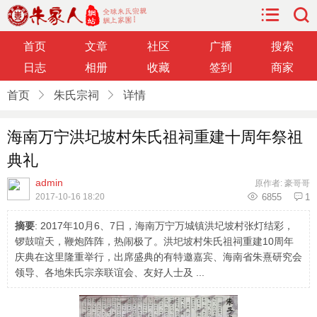
首页
文章
社区
广播
搜索
日志
相册
收藏
签到
商家
首页
朱氏宗祠
详情
海南万宁洪圮坡村朱氏祖祠重建十周年祭祖
典礼
admin
原作者: 豪哥哥
2017-10-16 18:20
6855
1
摘要
: 2017年10月6、7日，海南万宁万城镇洪圮坡村张灯结彩，
锣鼓喧天，鞭炮阵阵，热闹极了。洪圯坡村朱氏祖祠重建10周年
庆典在这里隆重举行，出席盛典的有特邀嘉宾、海南省朱熹研究会
领导、各地朱氏宗亲联谊会、友好人士及 ...