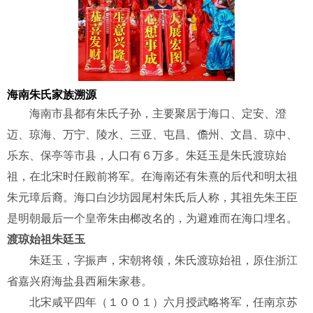
海南朱氏家族溯源
海南市县都有朱氏子孙，主要聚居于海口、定安、澄
迈、琼海、万宁、陵水、三亚、屯昌、儋州、文昌、琼中、
乐东、保亭等市县，人口有６万多。朱廷玉是朱氏渡琼始
祖，在北宋时任殿前将军。在海南还有朱熹的后代和明太祖
朱元璋后裔。海口白沙坊园尾村朱氏后人称，其祖先朱王臣
是明朝最后一个皇帝朱由榔改名的，为避难而在海口埋名。
渡琼始祖朱廷玉
朱廷玉，字振声，宋朝将领，朱氏渡琼始祖，原住浙江
省嘉兴府海盐县西厢朱家巷。
北宋咸平四年（１００１）六月授武略将军，任南京苏