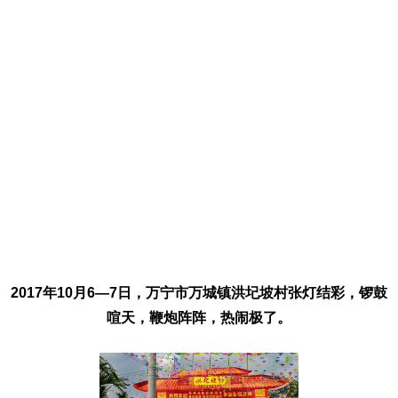
2017年10月6—7日，万宁市万城镇洪圮坡村张灯结彩，锣鼓
喧天，鞭炮阵阵，热闹极了。