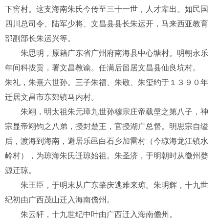
下窖村。这支海南朱氏今传至三十一世，人才辈出。如民国
四川总司令、陆军少将、文昌县县长朱运开，马来西亚教育
部副部长朱运兴等。
朱思明，原籍广东省广州府南海县中心塘村。明朝永乐
年间科拔贡，署文昌教谕。任满后留居文昌县仙良坑村。
朱礼，朱熹六世孙。三子朱福、朱敬、朱玺约于１３９０年
迁居文昌市东郊镇马内村。
朱翊，明太祖朱元璋九世孙穆宗庄帝载垕之第八子，神
宗显帝翊钧之八弟，授封楚王，官授湖广总督。明思宗自缢
后，渡海到海南，避居乐邑白石乡加雷村（今琼海龙江镇水
岭村），为琼海朱氏迁琼始祖。朱圣济，于明朝时从徽州婺
源迁琼。
朱王臣，于明末从广东肇庆逃难来琼。朱明辉，十九世
纪初由广西茂山迁入海南儋州。
朱云轩，十九世纪中叶由广西迁入海南儋州。