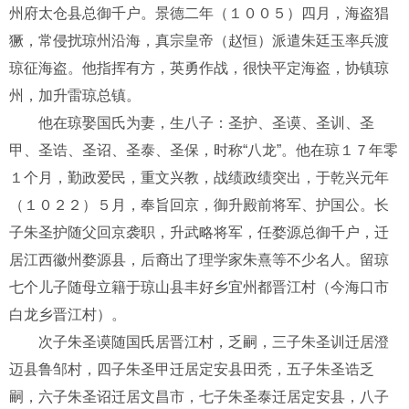
州府太仓县总御千户。景德二年（１００５）四月，海盗猖
獗，常侵扰琼州沿海，真宗皇帝（赵恒）派遣朱廷玉率兵渡
琼征海盗。他指挥有方，英勇作战，很快平定海盗，协镇琼
州，加升雷琼总镇。
他在琼娶国氏为妻，生八子：圣护、圣谟、圣训、圣
甲、圣诰、圣诏、圣泰、圣保，时称“八龙”。他在琼１７年零
１个月，勤政爱民，重文兴教，战绩政绩突出，于乾兴元年
（１０２２）５月，奉旨回京，御升殿前将军、护国公。长
子朱圣护随父回京袭职，升武略将军，任婺源总御千户，迁
居江西徽州婺源县，后裔出了理学家朱熹等不少名人。留琼
七个儿子随母立籍于琼山县丰好乡宜州都晋江村（今海口市
白龙乡晋江村）。
次子朱圣谟随国氏居晋江村，乏嗣，三子朱圣训迁居澄
迈县鲁邹村，四子朱圣甲迁居定安县田秃，五子朱圣诰乏
嗣，六子朱圣诏迁居文昌市，七子朱圣泰迁居定安县，八子