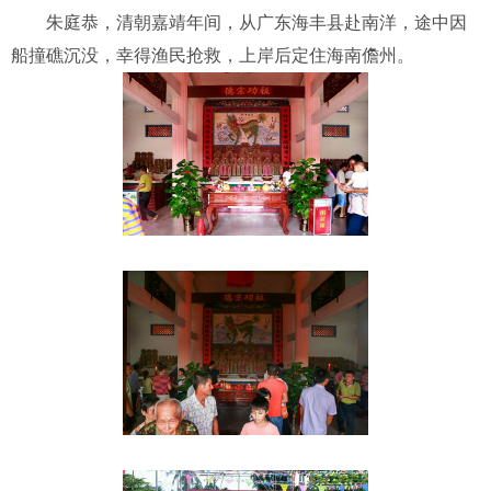
朱庭恭，清朝嘉靖年间，从广东海丰县赴南洋，途中因
船撞礁沉没，幸得渔民抢救，上岸后定住海南儋州。